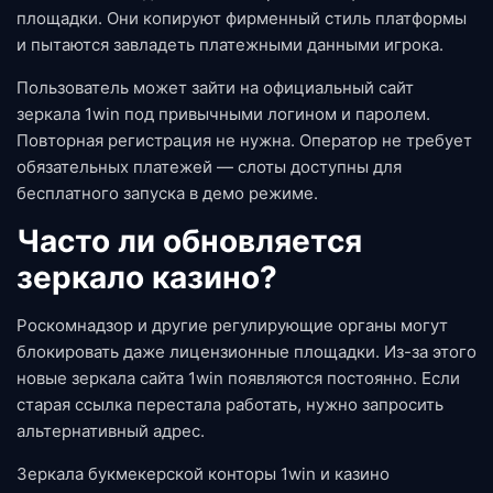
площадки. Они копируют фирменный стиль платформы
и пытаются завладеть платежными данными игрока.
Пользователь может зайти на официальный сайт
зеркала 1win под привычными логином и паролем.
Повторная регистрация не нужна. Оператор не требует
обязательных платежей — слоты доступны для
бесплатного запуска в демо режиме.
Часто ли обновляется
зеркало казино?
Роскомнадзор и другие регулирующие органы могут
блокировать даже лицензионные площадки. Из-за этого
новые зеркала сайта 1win появляются постоянно. Если
старая ссылка перестала работать, нужно запросить
альтернативный адрес.
Зеркала букмекерской конторы 1win и казино