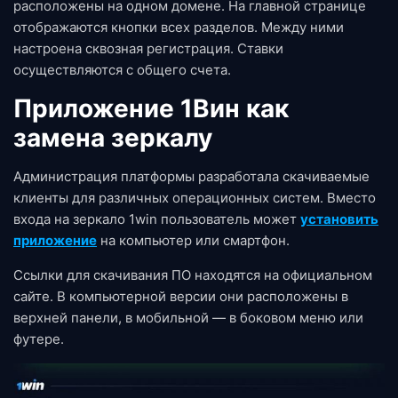
расположены на одном домене. На главной странице
отображаются кнопки всех разделов. Между ними
настроена сквозная регистрация. Ставки
осуществляются с общего счета.
Приложение 1Вин как
замена зеркалу
Администрация платформы разработала скачиваемые
клиенты для различных операционных систем. Вместо
входа на зеркало 1win пользователь может
установить
приложение
на компьютер или смартфон.
Ссылки для скачивания ПО находятся на официальном
сайте. В компьютерной версии они расположены в
верхней панели, в мобильной — в боковом меню или
футере.